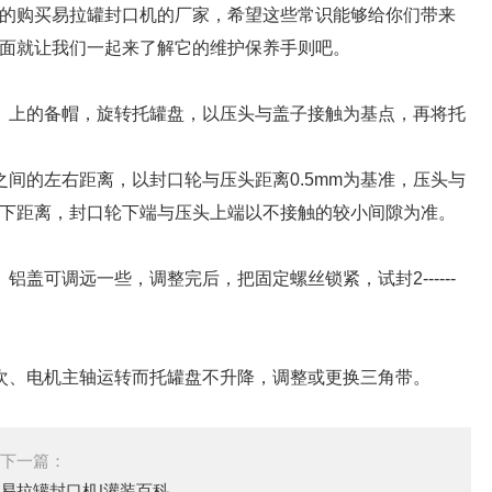
的购买易拉罐封口机的厂家，希望这些常识能够给你们带来
面就让我们一起来了解它的维护保养手则吧。
上的备帽，旋转托罐盘，以压头与盖子接触为基点，再将托
的左右距离，以封口轮与压头距离0.5mm为基准，压头与
下距离，封口轮下端与压头上端以不接触的较小间隙为准。
可调远一些，调整完后，把固定螺丝锁紧，试封2------
、电机主轴运转而托罐盘不升降，调整或更换三角带。
下一篇：
易拉罐封口机|灌装百科