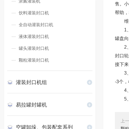
浓酱灌装机
售。小
帮助，
饮料灌装封口机
维护
全自动灌装封口机
1、
液体灌装封口机
罐盘向
2、调
罐头灌装封口机
封口轮
颗粒灌装封口机
接下来
3、压
-3个
灌装封口机组
4、
5、
易拉罐封罐机
上
空罐卸垛、包装配套系列
颗