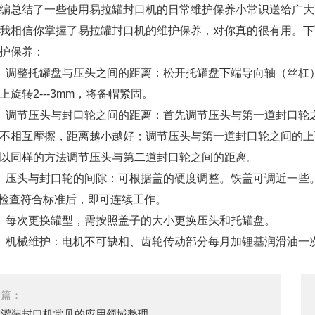
编总结了一些使用易拉罐封口机的日常维护保养小常识送给广大
我相信你掌握了易拉罐封口机的维护保养，对你真的很有用。下
保养：
调整托罐盘与压头之间的距离：松开托罐盘下端导向轴（丝杠）
上旋转2---3mm，将备帽紧固。
节压头与封口轮之间的距离：首先调节压头与第一道封口轮之间
不相互摩擦，距离越小越好；调节压头与第一道封口轮之间的上
以同样的方法调节压头与第二道封口轮之间的距离。
头与封口轮的间隙：可根据盖的硬度调整。铁盖可调近一些。铝盖
，检查符合标准后，即可连续工作。
每次更换罐型，需按照盖子的大小更换压头和托罐盘。
机械维护：电机不可缺相、齿轮传动部分每月加锂基润滑油一次
一篇：
粒灌装封口机常见的应用领域整理