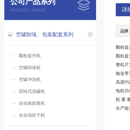
公司产品系列
详
PRODUCT RANGE
品牌
空罐卸垛、包装配套系列
颗粒提
颗粒提升机
颗粒提
整机尺寸
空罐卸垛机
输送带
空罐冲洗机
高度约2
电机功率
回转式洗罐机
机 重 量
自动装卸笼机
生产能力
全自动吹干机