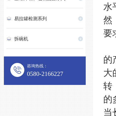
水
然
易拉罐检测系列
要
拆碗机
现
的
咨询热线：
大
0580-2166227
转
的
当