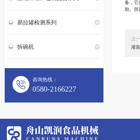
备，它
助。所
易拉罐检测系列
上
拆碗机
灌
咨询热线：
0580-2166227