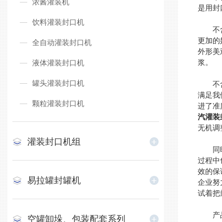
浓酱灌装机
是用封
饮料灌装封口机
不含汽
更加的
全自动灌装封口机
外形美
浆。
液体灌装封口机
罐头灌装封口机
不含汽
满足我
颗粒灌装封口机
进了准
汽灌装
无机调
灌装封口机组
同时，
过程中
效的保
易拉罐封罐机
企业努
试着把
产品包
空罐卸垛、包装配套系列